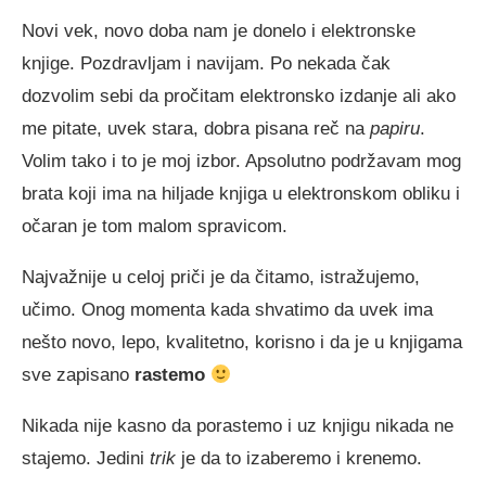
Novi vek, novo doba nam je donelo i elektronske
knjige. Pozdravljam i navijam. Po nekada čak
dozvolim sebi da pročitam elektronsko izdanje ali ako
me pitate, uvek stara, dobra pisana reč na
papiru
.
Volim tako i to je moj izbor. Apsolutno podržavam mog
brata koji ima na hiljade knjiga u elektronskom obliku i
očaran je tom malom spravicom.
Najvažnije u celoj priči je da čitamo, istražujemo,
učimo. Onog momenta kada shvatimo da uvek ima
nešto novo, lepo, kvalitetno, korisno i da je u knjigama
sve zapisano
rastemo
Nikada nije kasno da porastemo i uz knjigu nikada ne
stajemo. Jedini
trik
je da to izaberemo i krenemo.