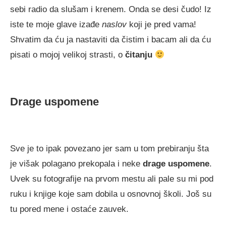
sebi radio da slušam i krenem. Onda se desi čudo! Iz
iste te moje glave izađe
naslov
koji je pred vama!
Shvatim da ću ja nastaviti da čistim i bacam ali da ću
pisati o mojoj velikoj strasti, o
čitanju
Drage uspomene
Sve je to ipak povezano jer sam u tom prebiranju šta
je višak polagano prekopala i neke
drage uspomene
.
Uvek su fotografije na prvom mestu ali pale su mi pod
ruku i knjige koje sam dobila u osnovnoj školi. Još su
tu pored mene i ostaće zauvek.