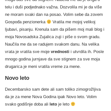
telu i duši podjednako važna. Dozvolila mi je da više
ne moram svaki dan na posao. Volim sebe da zovem
Gospođa penzionerka
Vratila me mojoj velikoj
ljubavi, pisanju. Krenula sam da pišem moj mali blog i
moja Novosadska Zujalica zuji i piše o svom gradu.
Naučila me da se radujem svakom danu. Na velika
vrata je vratila sve moje
vrednosti
i utvrdila ih. Posle
mnogo godina jurnjave da sve stignem za sve moja
drugarica je meni vratila vreme za mene.
Novo leto
Decembarsko sam dete ali sam toliko zimogrožljiva
da je za mene Nova Godina ipak Novo leto. Volim
svako godišnje doba ali
leto
je leto