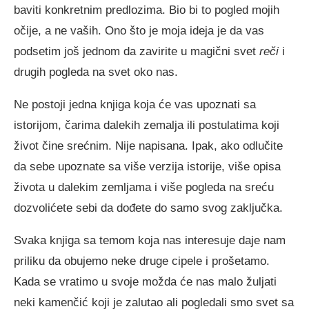
baviti konkretnim predlozima. Bio bi to pogled mojih
očije, a ne vaših. Ono što je moja ideja je da vas
podsetim još jednom da zavirite u magični svet
reči
i
drugih pogleda na svet oko nas.
Ne postoji jedna knjiga koja će vas upoznati sa
istorijom, čarima dalekih zemalja ili postulatima koji
život čine srećnim. Nije napisana. Ipak, ako odlučite
da sebe upoznate sa više verzija istorije, više opisa
života u dalekim zemljama i više pogleda na sreću
dozvolićete sebi da dođete do samo svog zaključka.
Svaka knjiga sa temom koja nas interesuje daje nam
priliku da obujemo neke druge cipele i prošetamo.
Kada se vratimo u svoje možda će nas malo žuljati
neki kamenčić koji je zalutao ali pogledali smo svet sa