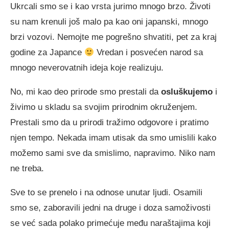
Ukrcali smo se i kao vrsta jurimo mnogo brzo. Životi
su nam krenuli još malo pa kao oni japanski, mnogo
brzi vozovi. Nemojte me pogrešno shvatiti, pet za kraj
godine za Japance
Vredan i posvećen narod sa
mnogo neverovatnih ideja koje realizuju.
No, mi kao deo prirode smo prestali da
osluškujemo
i
živimo u skladu sa svojim prirodnim okruženjem.
Prestali smo da u prirodi tražimo odgovore i pratimo
njen tempo. Nekada imam utisak da smo umislili kako
možemo sami sve da smislimo, napravimo. Niko nam
ne treba.
Sve to se prenelo i na odnose unutar ljudi. Osamili
smo se, zaboravili jedni na druge i doza samoživosti
se već sada polako primećuje među naraštajima koji