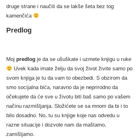
druge strane i naučili da se lakše šeta bez tog
kamenčića
Predlog
Moj
predlog
je da se ušuškate i uzmete knjigu u ruke
Uvek kada imate želju da svoj život živite samo po
svom knjiga je tu da vam to obezbedi. S obzirom da
smo socijalna bića, naravno da je neprirodno da
očekujete da će sve u životu biti baš samo po vašem
načinu razmišljanja. Složićete se sa mnom da bi i to
bilo dosadno. No, tu su knjige koje nas odvedu u
razne situacije i dozvole nam da maštamo,
zamišljamo.