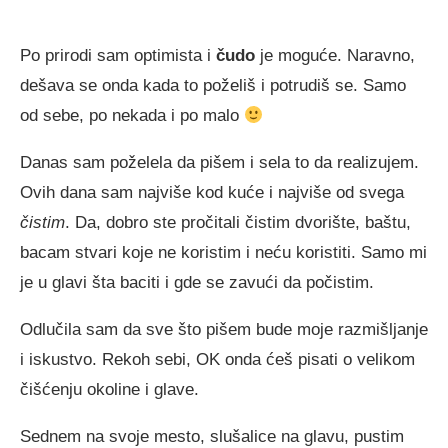
Po prirodi sam optimista i
čudo
je moguće. Naravno,
dešava se onda kada to poželiš i potrudiš se. Samo
od sebe, po nekada i po malo
Danas sam poželela da pišem i sela to da realizujem.
Ovih dana sam najviše kod kuće i najviše od svega
čistim
. Da, dobro ste pročitali čistim dvorište, baštu,
bacam stvari koje ne koristim i neću koristiti. Samo mi
je u glavi šta baciti i gde se zavući da počistim.
Odlučila sam da sve što pišem bude moje razmišljanje
i iskustvo. Rekoh sebi, OK onda ćeš pisati o velikom
čišćenju okoline i glave.
Sednem na svoje mesto, slušalice na glavu, pustim