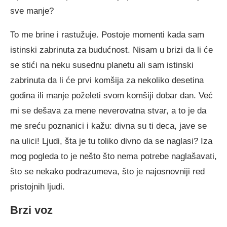
sve manje?
To me brine i rastužuje. Postoje momenti kada sam
istinski zabrinuta za budućnost. Nisam u brizi da li će
se stići na neku susednu planetu ali sam istinski
zabrinuta da li će prvi komšija za nekoliko desetina
godina ili manje poželeti svom komšiji dobar dan. Već
mi se dešava za mene neverovatna stvar, a to je da
me sreću poznanici i kažu: divna su ti deca, jave se
na ulici! Ljudi, šta je tu toliko divno da se naglasi? Iza
mog pogleda to je nešto što nema potrebe naglašavati,
što se nekako podrazumeva, što je najosnovniji red
pristojnih ljudi.
Brzi voz