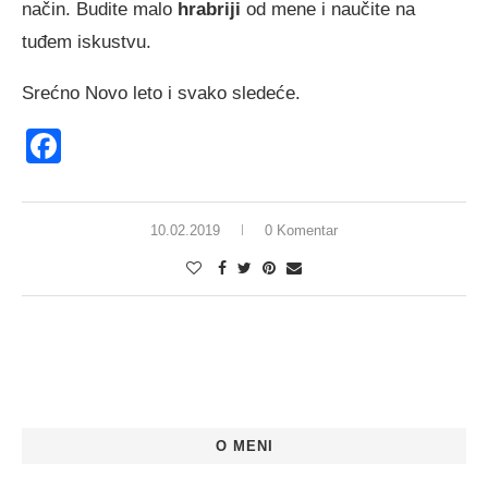
način. Budite malo
hrabriji
od mene i naučite na
tuđem iskustvu.
Srećno Novo leto i svako sledeće.
Facebook
10.02.2019
0 Komentar
O MENI