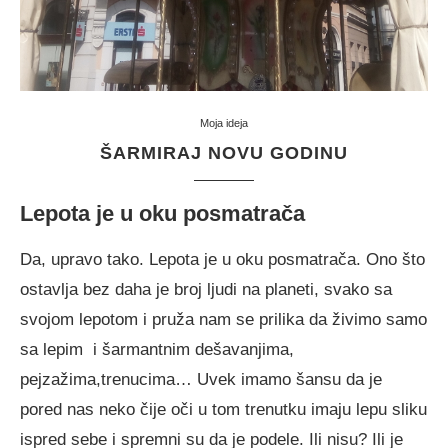
Moja ideja
ŠARMIRAJ NOVU GODINU
Lepota je u oku posmatrača
Da, upravo tako. Lepota je u oku posmatrača. Ono što
ostavlja bez daha je broj ljudi na planeti, svako sa
svojom lepotom i pruža nam se prilika da živimo samo
sa lepim i šarmantnim dešavanjima,
pejzažima,trenucima… Uvek imamo šansu da je
pored nas neko čije oči u tom trenutku imaju lepu sliku
ispred sebe i spremni su da je podele. Ili nisu? Ili je