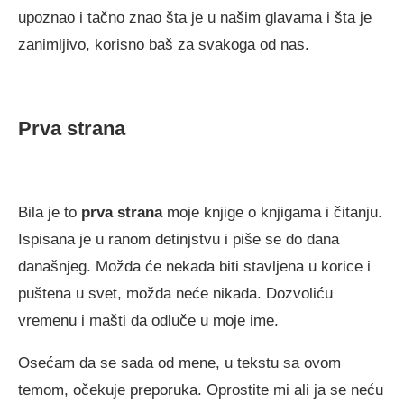
upoznao i tačno znao šta je u našim glavama i šta je
zanimljivo, korisno baš za svakoga od nas.
Prva strana
Bila je to
prva strana
moje knjige o knjigama i čitanju.
Ispisana je u ranom detinjstvu i piše se do dana
današnjeg. Možda će nekada biti stavljena u korice i
puštena u svet, možda neće nikada. Dozvoliću
vremenu i mašti da odluče u moje ime.
Osećam da se sada od mene, u tekstu sa ovom
temom, očekuje preporuka. Oprostite mi ali ja se neću