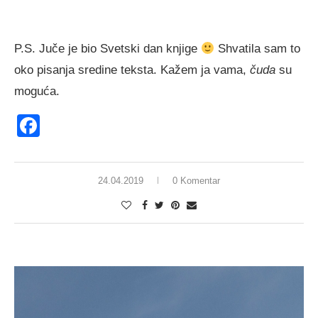
P.S. Juče je bio Svetski dan knjige
Shvatila sam to
oko pisanja sredine teksta. Kažem ja vama,
čuda
su
moguća.
Facebook
24.04.2019
0 Komentar