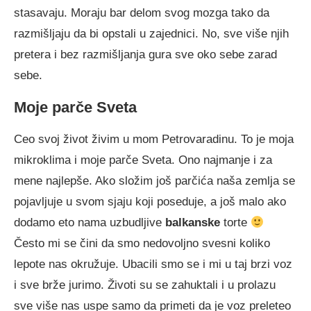
stasavaju. Moraju bar delom svog mozga tako da
razmišljaju da bi opstali u zajednici. No, sve više njih
pretera i bez razmišljanja gura sve oko sebe zarad
sebe.
Moje parče Sveta
Ceo svoj život živim u mom Petrovaradinu. To je moja
mikroklima i moje parče Sveta. Ono najmanje i za
mene najlepše. Ako složim još parčića naša zemlja se
pojavljuje u svom sjaju koji poseduje, a još malo ako
dodamo eto nama uzbudljive
balkanske
torte
Često mi se čini da smo nedovoljno svesni koliko
lepote nas okružuje. Ubacili smo se i mi u taj brzi voz
i sve brže jurimo. Životi su se zahuktali i u prolazu
sve više nas uspe samo da primeti da je voz preleteo