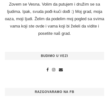
Zovem se Vesna. Volim da putujem i družim se sa
ljudima. Ipak, svuda pođi-kući dođi :) Moj grad, moja
oaza, moji ljudi. Želim da podelim moj pogled sa svima
vama koji ste ovde i vama koji bi želeli da vidite i
posetite naš grad.
BUDIMO U VEZI
RAZGOVARAMO NA FB