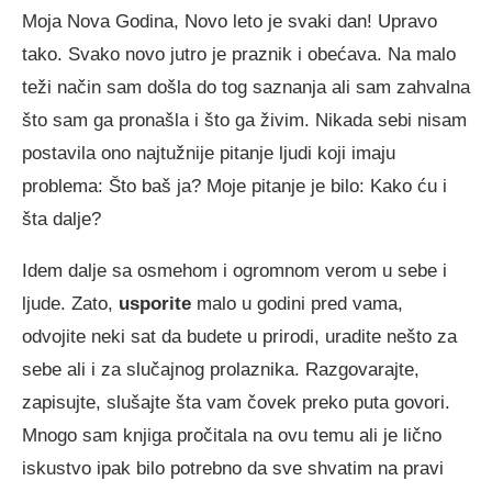
Moja Nova Godina, Novo leto je svaki dan! Upravo
tako. Svako novo jutro je praznik i obećava. Na malo
teži način sam došla do tog saznanja ali sam zahvalna
što sam ga pronašla i što ga živim. Nikada sebi nisam
postavila ono najtužnije pitanje ljudi koji imaju
problema: Što baš ja? Moje pitanje je bilo: Kako ću i
šta dalje?
Idem dalje sa osmehom i ogromnom verom u sebe i
ljude. Zato,
usporite
malo u godini pred vama,
odvojite neki sat da budete u prirodi, uradite nešto za
sebe ali i za slučajnog prolaznika. Razgovarajte,
zapisujte, slušajte šta vam čovek preko puta govori.
Mnogo sam knjiga pročitala na ovu temu ali je lično
iskustvo ipak bilo potrebno da sve shvatim na pravi