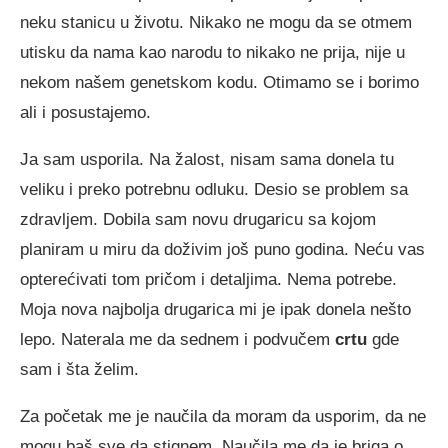
neku stanicu u životu. Nikako ne mogu da se otmem
utisku da nama kao narodu to nikako ne prija, nije u
nekom našem genetskom kodu. Otimamo se i borimo
ali i posustajemo.
Ja sam usporila. Na žalost, nisam sama donela tu
veliku i preko potrebnu odluku. Desio se problem sa
zdravljem. Dobila sam novu drugaricu sa kojom
planiram u miru da doživim još puno godina. Neću vas
opterećivati tom pričom i detaljima. Nema potrebe.
Moja nova najbolja drugarica mi je ipak donela nešto
lepo. Naterala me da sednem i podvučem
crtu
gde
sam i šta želim.
Za početak me je naučila da moram da usporim, da ne
mogu baš sve da stignem. Naučila me da je briga o