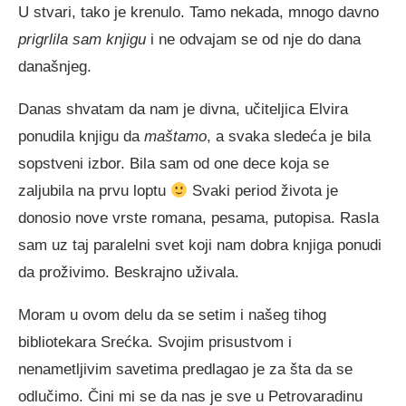
U stvari, tako je krenulo. Tamo nekada, mnogo davno
prigrlila sam knjigu
i ne odvajam se od nje do dana
današnjeg.
Danas shvatam da nam je divna, učiteljica Elvira
ponudila knjigu da
maštamo
, a svaka sledeća je bila
sopstveni izbor. Bila sam od one dece koja se
zaljubila na prvu loptu
Svaki period života je
donosio nove vrste romana, pesama, putopisa. Rasla
sam uz taj paralelni svet koji nam dobra knjiga ponudi
da proživimo. Beskrajno uživala.
Moram u ovom delu da se setim i našeg tihog
bibliotekara Srećka. Svojim prisustvom i
nenametljivim savetima predlagao je za šta da se
odlučimo. Čini mi se da nas je sve u Petrovaradinu