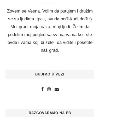
Zovem se Vesna. Volim da putujem i družim
se sa ljudima. Ipak, svuda pođi-kući dođi :)
Moj grad, moja oaza, moji ljudi. Želim da
podelim moj pogled sa svima vama koji ste
ovde i vama koji bi želeli da vidite i posetite
naš grad.
BUDIMO U VEZI
RAZGOVARAMO NA FB