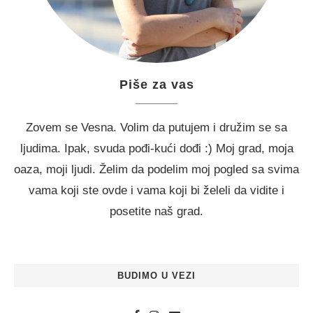
Piše za vas
Zovem se Vesna. Volim da putujem i družim se sa
ljudima. Ipak, svuda pođi-kući dođi :) Moj grad, moja
oaza, moji ljudi. Želim da podelim moj pogled sa svima
vama koji ste ovde i vama koji bi želeli da vidite i
posetite naš grad.
BUDIMO U VEZI