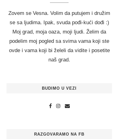
Zovem se Vesna. Volim da putujem i družim
se sa ljudima. Ipak, svuda pođi-kući dođi :)
Moj grad, moja oaza, moji ljudi. Želim da
podelim moj pogled sa svima vama koji ste
ovde i vama koji bi želeli da vidite i posetite
naš grad.
BUDIMO U VEZI
RAZGOVARAMO NA FB