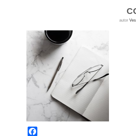
C
autor
Ves
Facebook