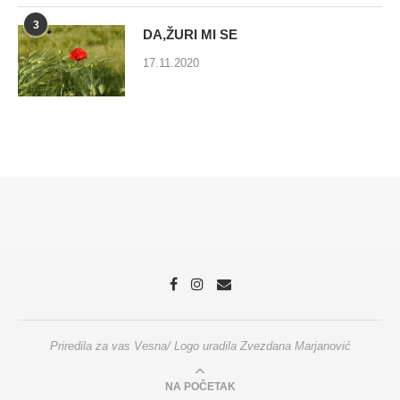
3
DA,ŽURI MI SE
17.11.2020
Priredila za vas Vesna/ Logo uradila Zvezdana Marjanović
NA POČETAK