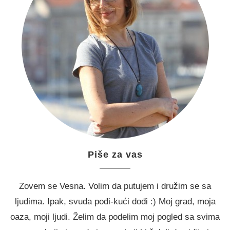
Piše za vas
Zovem se Vesna. Volim da putujem i družim se sa
ljudima. Ipak, svuda pođi-kući dođi :) Moj grad, moja
oaza, moji ljudi. Želim da podelim moj pogled sa svima